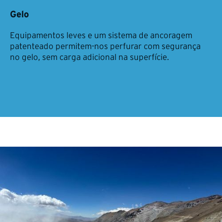
Gelo
Equipamentos leves e um sistema de ancoragem
patenteado permitem-nos perfurar com segurança
no gelo, sem carga adicional na superfície.