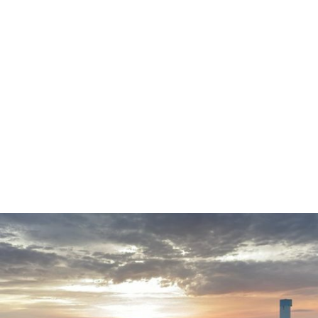
como a altitude afeta as pessoas e o desempenho. As
nossas equipas são versadas em operações em
altitudes elevadas, gerenciando o acesso, o clima e a
segurança com precisão para que os clientes possam
perfurar com confiança em cumes, picos e terrenos
montanhosos remotos.