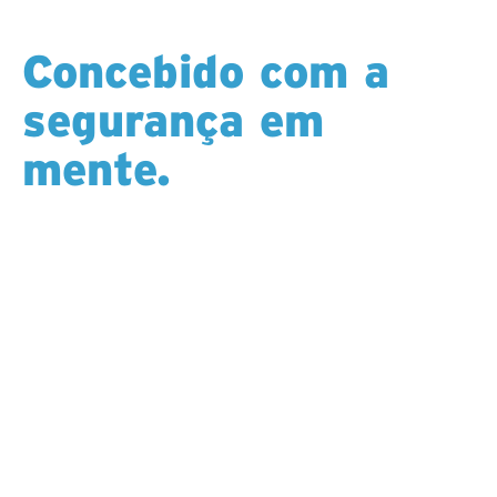
Concebido com a
segurança em
mente.
A segurança não é um complemento. Ela está
incorporada em todas as máquinas que operamos.
Desde sistemas de proteção com intertravamento e
parada de emergência até equipamentos mecânicos
de manuseio de hastes em um número cada vez
maior de máquinas, recursos de proteção contra
quedas e sensores de desligamento subterrâneos, as
nossas plataformas refletem o nosso compromisso
em reduzir os riscos na fonte.