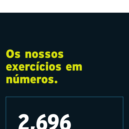
Os nossos
exercícios em
números.
2,696