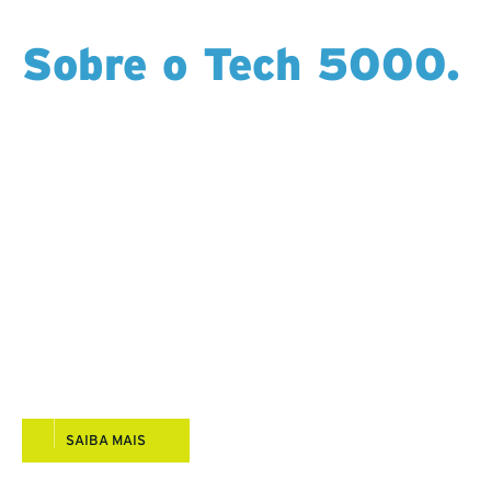
Sobre o Tech 5000.
A Tech 5000 é a nossa perfuradora de diamante
emblemática, concebida e aperfeiçoada internamente
para oferecer um desempenho previsível nas
condições mais adversas. Leve, potente e fácil de
mobilizar, é a perfuratriz padrão em todas as nossas
operações no Canadá, EUA, Espanha e Portugal. Com
capacidade profunda de tamanho N, um layout limpo
e fácil de manter e segurança incorporada em todos
os componentes, a Tech 5000 dá às equipas a
confiança necessária para se deslocarem com
eficiência e perfurarem sem interrupções.
SAIBA MAIS