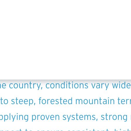
EXPANDING ACROSS THE FRONTIER.
ng’s U.S. operations began in A
gram. From there, we expanded i
ojects that push technical and
he country, conditions vary wid
to steep, forested mountain ter
applying proven systems, strong