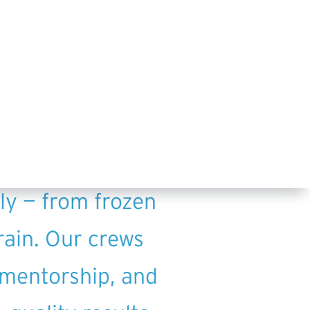
laska through a
nto Suth Dakota,
 environmental
ely — from frozen
rain. Our crews
 mentorship, and