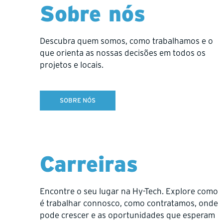
Sobre nós
SEE OTHER LOCATIONS
Descubra quem somos, como trabalhamos e o
que orienta as nossas decisões em todos os
projetos e locais.
SOBRE NÓS
Trusted across b
Carreiras
Grounded in safety, respect, and dependability, 
Encontre o seu lugar na Hy-Tech. Explore como
é trabalhar connosco, como contratamos, onde
pode crescer e as oportunidades que esperam