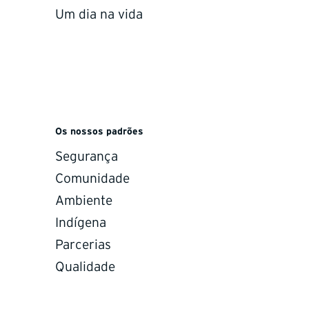
Um dia na vida
d critical minerals.
MSHA and OSHA
requirements.
rams target gold, silver, and
metals across key U.S.
All operations meet or exc
Os nossos padrões
belts, advancing high-grade
and OSHA requirements,
ies through safe and
maintaining industry-leadin
Segurança
drilling.
and training standards.
Comunidade
Ambiente
Indígena
Parcerias
Qualidade