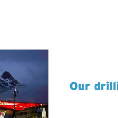
Our dril
We’re proud to deliver d
wherever exploration le
North America – Canad