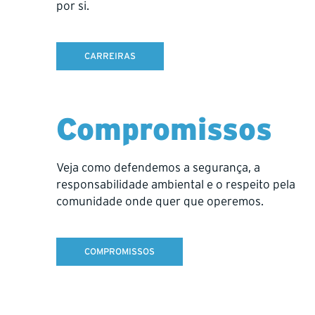
por si.
CARREIRAS
Long-term partnerships.
Gold an
We work with exploration and
Our prog
Compromissos
development teams in South Dakota,
critical 
Alaska, and beyond, bringing the
mineral 
same care and consistency that
discover
Veja como defendemos a segurança, a
define Hy-Tech worldwide.
efficient 
responsabilidade ambiental e o respeito pela
comunidade onde quer que operemos.
COMPROMISSOS