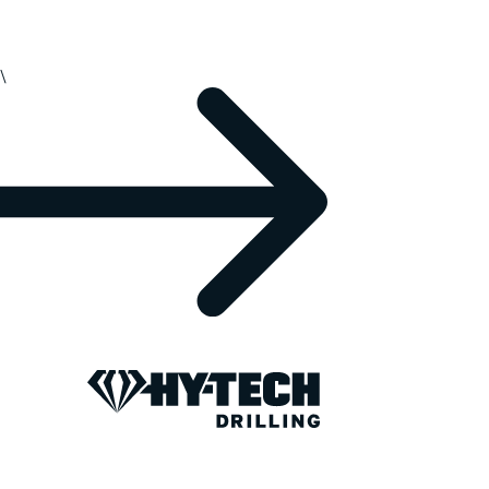
\
PREPARED FOR ANY TERRAIN
Hy-Tech Drilli
Operating across the Lower 48 States and Alaska
exploration and development programs in some o
promising and technically challenging regions. O
preparation, professionalism, and dependability