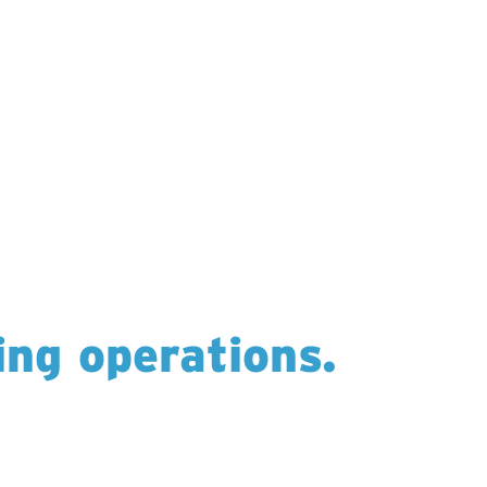
ling operations.
ependable drilling across six countries —
ads.
a and USA