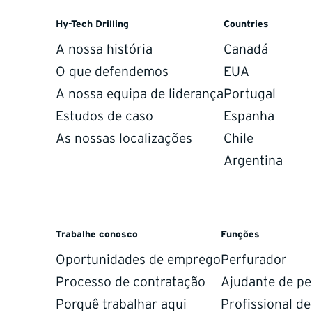
Hy-Tech Drilling
Countries
A nossa história
Canadá
O que defendemos
EUA
A nossa equipa de liderança
Portugal
Estudos de caso
Espanha
As nossas localizações
Chile
Argentina
orders.
Trabalhe conosco
Funções
we operate with the same care and professionalism on both 
Oportunidades de emprego
Perfurador
Processo de contratação
Ajudante de pe
Porquê trabalhar aqui
Profissional d