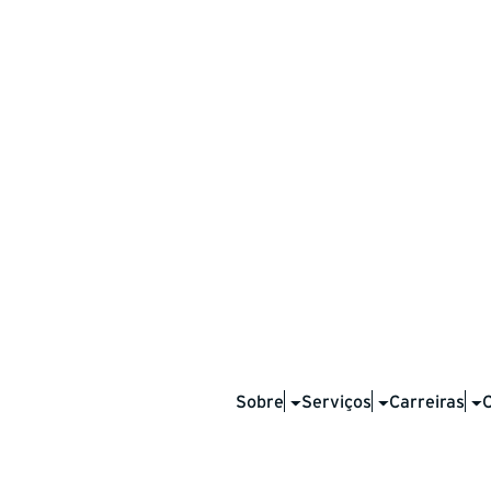
ng USA.
, Hy-Tech Drilling supports
f the United States’ most
Sobre
Serviços
Carreiras
ur crews bring the same level of
 that define our work worldwide.