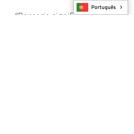
Português
“Parceria significa agir com
integridade — fazer o que
dizemos, respeitar todos os
compromissos e construir o
progresso juntos, um
projeto de cada vez.”
— DWAYNE ROSS, PRESIDENT, HY-TECH DRILLING