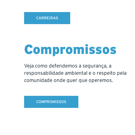
Hy-Tech Drilling strengthens its 
CARREIRAS
Hy-Tech Drilling is pleased to announ
important step in strengthening our
This agreement builds on the strong
successfully over the past four yea
Compromissos
practices, helping ensure a seamless
As part of this next chapter, we ha
Veja como defendemos a segurança, a
operate as
a
Hy-Tech Drilling Chile
responsabilidade ambiental e o respeito pela
region.
comunidade onde quer que operemos.
The addition of Griffith Drilling furt
and across South America.
COMPROMISSOS
Welcoming Pamela Aravena Vitali,
In support of this growth, we are p
A geologist by training, Pamela brin