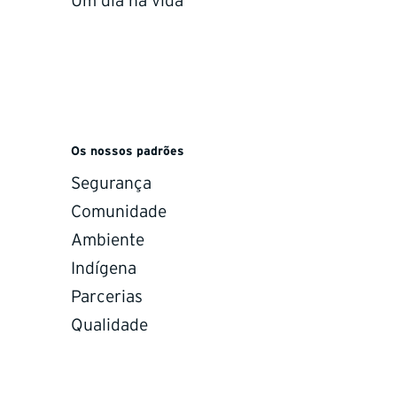
Um dia na vida
position in South America
ce that it has signed an agreement to complete the acquisiti
 presence and capabilities in South America.
 foundation established through the Hy-Tech Griffith joint
rs. That collaboration has created strong alignment betwee
 transition for our clients and crews as we move forward to
Os nossos padrões
ve also completed our legal name change in both Chile and A
Segurança
nd
, reinforcing a unified bran
Hy-Tech Drilling Argentina
Comunidade
Ambiente
her enhances our ability to deliver safe, reliable, and technica
Indígena
Parcerias
Qualidade
 General Manager Chile
leased to welcome
as General Manage
Pamela Aravena Vitali
gs strong leadership experience across Chile’s mining and e