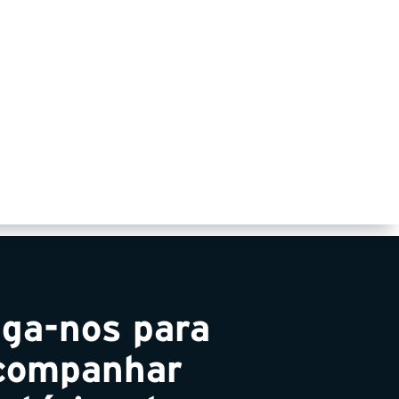
 In her role, she will lead our
ficient, and technically excellent
ients, partners, and industry peers.
 to continuing to build on the
iga-nos para
companhar