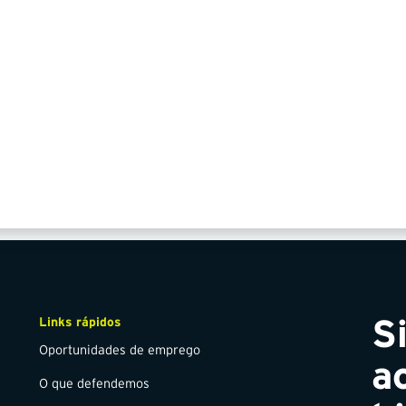
relationships, and guiding teams through growth and change.
 partnerships, and ensure the consistent delivery of safe, ef
, where she looks forward to connecting with cl
PDAC 2026
er for Hy-Tech in Chile and South America and look forward
.
S
Links rápidos
Oportunidades de emprego
a
O que defendemos