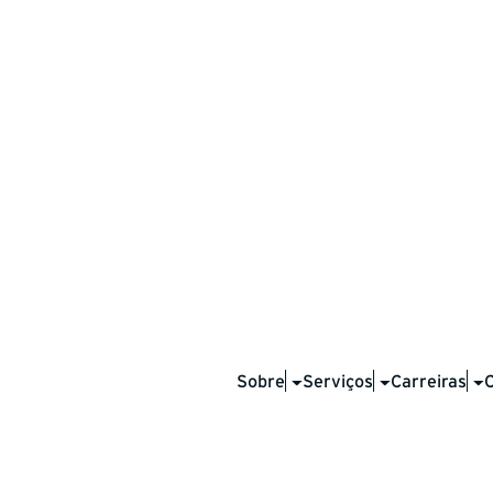
gns agreement to 
of Griffith Drilling
Sobre
Serviços
Carreiras