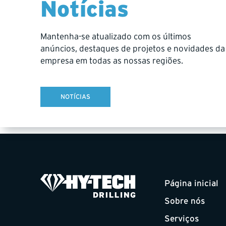
Notícias
operational excellence, stakeholder 
Chilean operations, strengthen client
drilling services.
Mantenha-se atualizado com os últimos
anúncios, destaques de projetos e novidades da
Pamela will join the Hy-Tech team at
empresa em todas as nossas regiões.
We are excited about this next chapt
strong relationships already in place
NOTÍCIAS
Página inicial
Sobre nós
Serviços