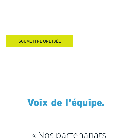
significatives. Notre objectif est d’être mis sur des
initiatives qui rassemblent les gens et créent un
impact positif durable.
SOUMETTRE UNE IDÉE
Voix de l’équipe.
« Nos partenariats