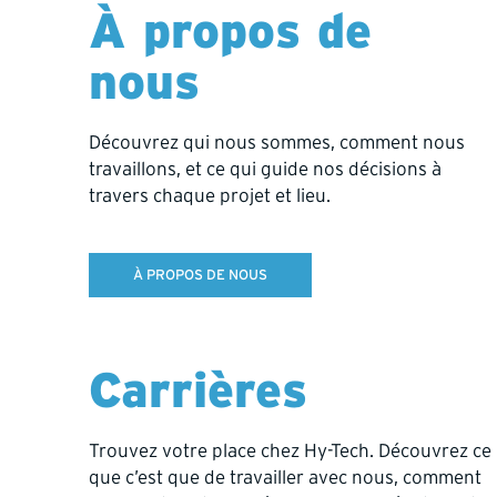
À propos de
potentielle. Si vous cherchez des postes au Cana
utiliser le bouton ci-dessous pour consulter les o
nous
via notre processus d’embauche en Amérique d
Découvrez qui nous sommes, comment nous
travaillons, et ce qui guide nos décisions à
DEMANDE CANADA/ÉTATS-UNIS
travers chaque projet et lieu.
À PROPOS DE NOUS
Poste postulant pour *
Carrières
Interested Country / I am legally authorized to work i
Trouvez votre place chez Hy-Tech. Découvrez ce
Prénom
que c’est que de travailler avec nous, comment