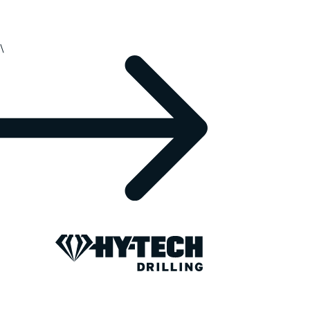
\
EUROPE ET AMÉRIQUE DU SUD
Formulaire de
candidature.
Postulez ici pour des opportunités au Portugal, 
Argentine. Une fois que vous avez soumis votre
examinera vos informations et vous contactera po