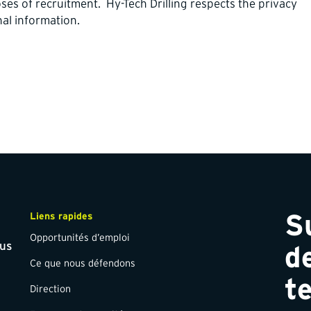
ses of recruitment. Hy-Tech Drilling respects the privacy
nal information.
S
Liens rapides
Opportunités d’emploi
us
d
Ce que nous défendons
te
Direction