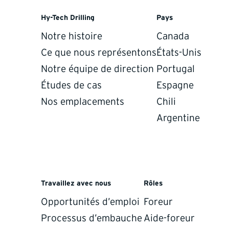
Hy-Tech Drilling
Pays
Notre histoire
Canada
Ce que nous représentons
États-Unis
Notre équipe de direction
Portugal
Études de cas
Espagne
Nos emplacements
Chili
Argentine
orders.
Travaillez avec nous
Rôles
we operate with the same care and professionalism on both 
Opportunités d’emploi
Foreur
Processus d’embauche
Aide-foreur