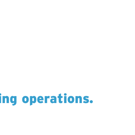
ling operations.
ependable drilling across six countries —
ads.
a and USA