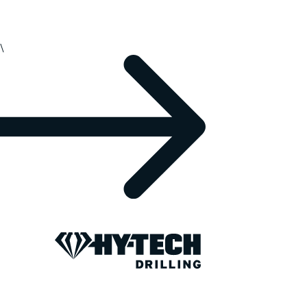
\
PREPARED FOR ANY TERRAIN
Hy-Tech Drilli
Operating across the Lower 48 States and Alaska
exploration and development programs in some o
promising and technically challenging regions. O
preparation, professionalism, and dependability