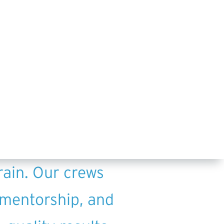
laska through a
nto Suth Dakota,
 environmental
ely — from frozen
rain. Our crews
 mentorship, and