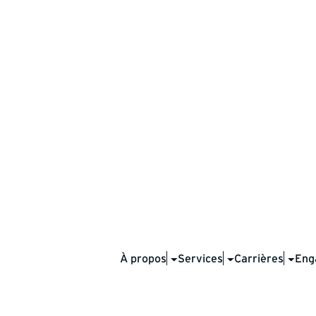
ng USA.
, Hy-Tech Drilling supports
f the United States’ most
À propos
Services
Carrières
Eng
ur crews bring the same level of
 that define our work worldwide.