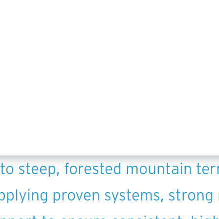
EXPANDING ACROSS THE FRONTIER.
ng’s U.S. operations began in A
gram. From there, we expanded i
ojects that push technical and
he country, conditions vary wid
to steep, forested mountain ter
applying proven systems, strong