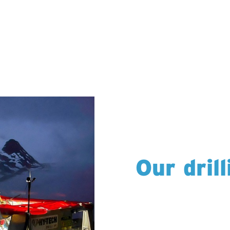
Our dril
We’re proud to deliver d
wherever exploration le
North America – Canad