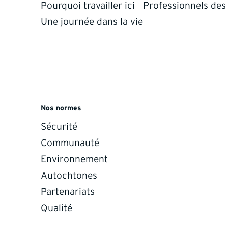
Pourquoi travailler ici
Professionnels des
Une journée dans la vie
d critical minerals.
MSHA and OSHA
requirements.
rams target gold, silver, and
metals across key U.S.
All operations meet or exc
belts, advancing high-grade
and OSHA requirements,
Nos normes
ies through safe and
maintaining industry-leadin
drilling.
Sécurité
and training standards.
Communauté
Environnement
Autochtones
Partenariats
Qualité