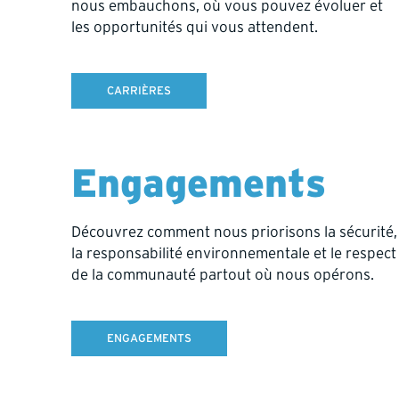
nous embauchons, où vous pouvez évoluer et
les opportunités qui vous attendent.
CARRIÈRES
Long-term partnerships.
Gold an
We work with exploration and
Our prog
development teams in South Dakota,
critical 
Engagements
Alaska, and beyond, bringing the
mineral 
same care and consistency that
discover
define Hy-Tech worldwide.
efficient 
Découvrez comment nous priorisons la sécurité,
la responsabilité environnementale et le respect
de la communauté partout où nous opérons.
ENGAGEMENTS