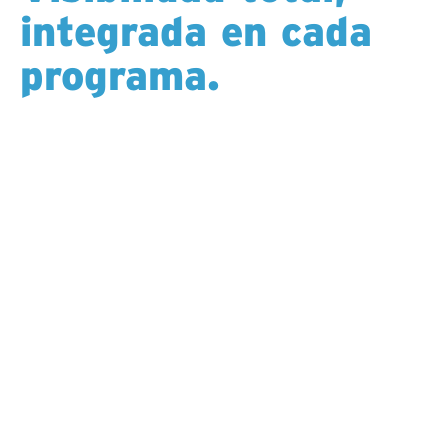
integrada en cada
programa.
Los clientes pueden iniciar sesión en un panel de
rendimiento seguro 24/7 para monitorear el
progreso, la productividad y la actividad diaria desde
cualquier lugar. Todos los datos son propiedad
exclusiva y están protegidos por Hy-Tech y nunca se
comparten con terceros.
Informes claros, información en tiempo real y
comunicación transparente le brindan una visión
completa del rendimiento de su programa, elevando
el estándar de visibilidad y responsabilidad en la
perforación.