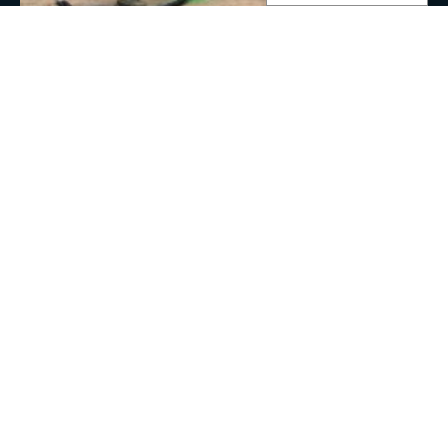
Perforación en superficie.
Soluciones de perforación en superficie fiables,
entregadas con precisión, seguridad y adaptabilidad en
terrenos variados y condiciones del suelo cambiantes.