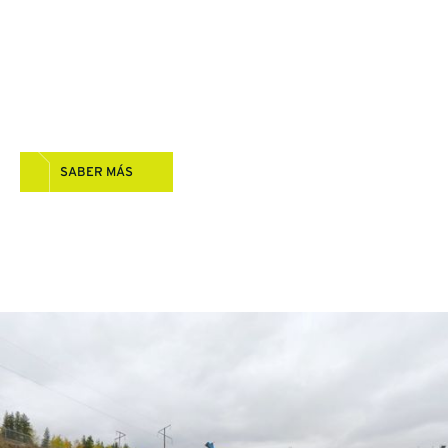
Explore las perforadoras, herramientas y sistemas de
ingeniería que impulsan nuestros programas de
perforación, brindando precisión, eficiencia y
resultados fiables en trabajos de superficie,
subterráneos y especializados.
SABER MÁS