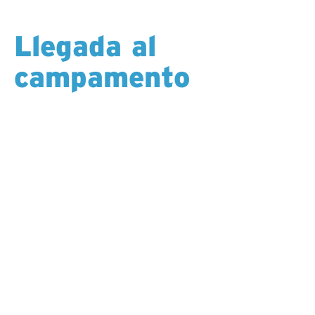
Llegada al
campamento
Te instalas en tu habitación — a veces un hotel, a
veces un albergue, a veces un campamento de
tiendas. Las comidas están preparadas para ti,
siempre hay café y el Wi-Fi te mantiene conectado
con casa.
Cada turno comienza de la misma manera: un viaje a
la perforadora en helicóptero, camión, RTV o trineo.
Al inicio del día, te adentras en un paisaje que la
mayoría de la gente nunca experimentará: montañas
y lagos, bosques tranquilos, cielo abierto o la quietud
de la roca bajo la superficie.