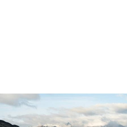
Es intenso: 12 horas durante una rotación completa.
Pero cuentas con apoyo en todo momento. Los
instructores te supervisan, los supervisores te
explican el “porqué” de cada tarea y se te anima a
hacer preguntas en cualquier momento.
Al final de tu primera rotación, mirarás atrás y te
darás cuenta de cuánto has aprendido.