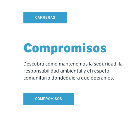
miembros Hy-Tech Drilling que perman
Kevin Coumbs
, Perforador – de
CARRERAS
Darien Maduke
, Ayudante de Pe
Jesse Chubaty
, Perforador – d
Continuamos trabajando sin descanso
Compromisos
Darien, Jesse y sus familias. Pedim
Agradecemos el apoyo continuo de nu
Descubra cómo mantenemos la seguridad, la
actualizaciones verificadas a medid
responsabilidad ambiental y el respeto
Consultas de prensa:
julie.mas
comunitario dondequiera que operamos.
514-770-4460
COMPROMISOS