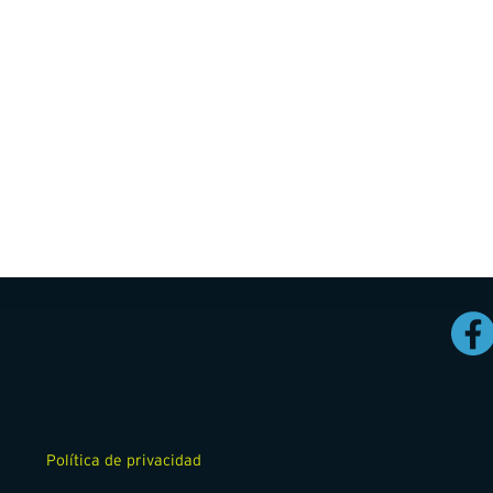
S
Enlaces Rápidos
Oportunidades de Empleo
c
Nuestros Valores
d
Liderazgo
al
Perforadoras y Capacidades
Política de privacidad