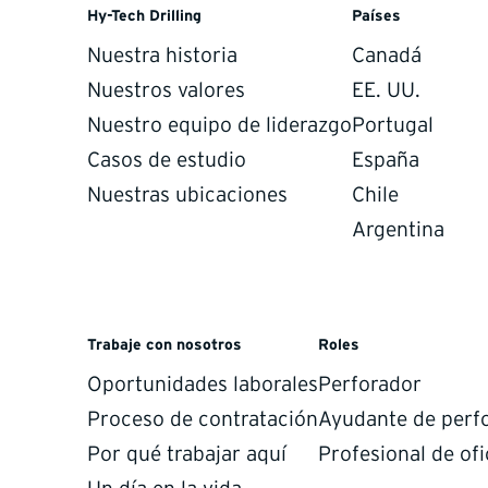
Hy-Tech Drilling
Países
Nuestra historia
Canadá
Nuestros valores
EE. UU.
Nuestro equipo de liderazgo
Portugal
Casos de estudio
España
Nuestras ubicaciones
Chile
Argentina
Trabaje con nosotros
Roles
Oportunidades laborales
Perforador
Proceso de contratación
Ayudante de perf
Por qué trabajar aquí
Profesional de ofi
julio de 2025.
Con el permiso de las familias, ahora podemo