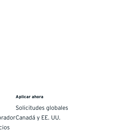
Aplicar ahora
Solicitudes globales
orador
Canadá y EE. UU.
cios
s revelar los nombres de los tres