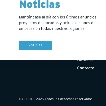
Noticias
Manténgase al día con los últimos anuncios,
Inicio
proyectos destacados y actualizaciones de la
Sobre nosotros
empresa en todas nuestras regiones.
Servicios
Carreras
NOTICIAS
Compromisos
Noticias
Contacto
HY-TECH — 2025 Todos los derechos reservados